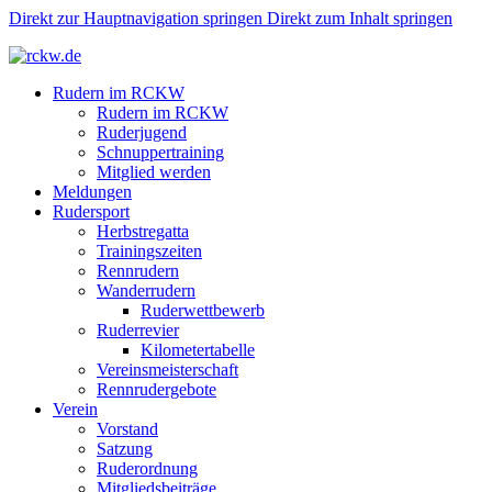
Direkt zur Hauptnavigation springen
Direkt zum Inhalt springen
Rudern im RCKW
Rudern im RCKW
Ruderjugend
Schnuppertraining
Mitglied werden
Meldungen
Rudersport
Herbstregatta
Trainingszeiten
Rennrudern
Wanderrudern
Ruderwettbewerb
Ruderrevier
Kilometertabelle
Vereinsmeisterschaft
Rennrudergebote
Verein
Vorstand
Satzung
Ruderordnung
Mitgliedsbeiträge